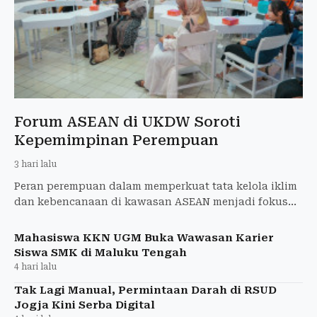
Forum ASEAN di UKDW Soroti
Kepemimpinan Perempuan
3 hari lalu
Peran perempuan dalam memperkuat tata kelola iklim
dan kebencanaan di kawasan ASEAN menjadi fokus
pembahasan dalam 2nd Talking ASEAN and Regional
Dialogue 2026
Mahasiswa KKN UGM Buka Wawasan Karier
Siswa SMK di Maluku Tengah
4 hari lalu
Tak Lagi Manual, Permintaan Darah di RSUD
Jogja Kini Serba Digital