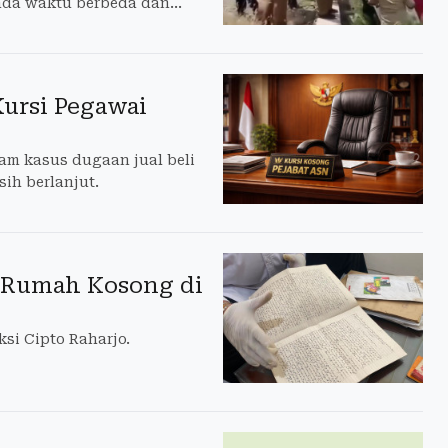
ada waktu berbeda dan
Kursi Pegawai
m kasus dugaan jual beli
ih berlanjut.
 Rumah Kosong di
si Cipto Raharjo.