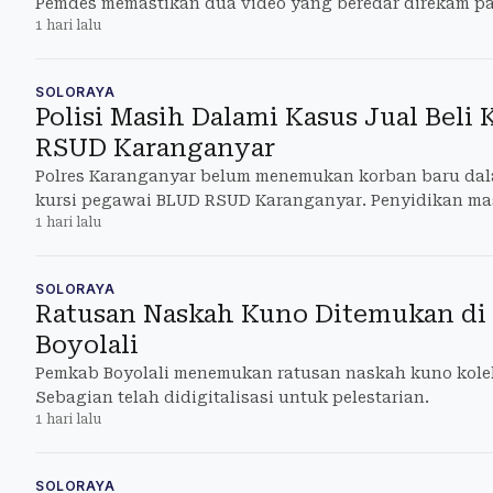
Pemdes memastikan dua video yang beredar direkam p
1 hari lalu
mengungkap
SOLORAYA
Polisi Masih Dalami Kasus Jual Beli 
RSUD Karanganyar
Polres Karanganyar belum menemukan korban baru dala
kursi pegawai BLUD RSUD Karanganyar. Penyidikan mas
1 hari lalu
SOLORAYA
Ratusan Naskah Kuno Ditemukan di
Boyolali
Pemkab Boyolali menemukan ratusan naskah kuno kolek
Sebagian telah didigitalisasi untuk pelestarian.
1 hari lalu
SOLORAYA