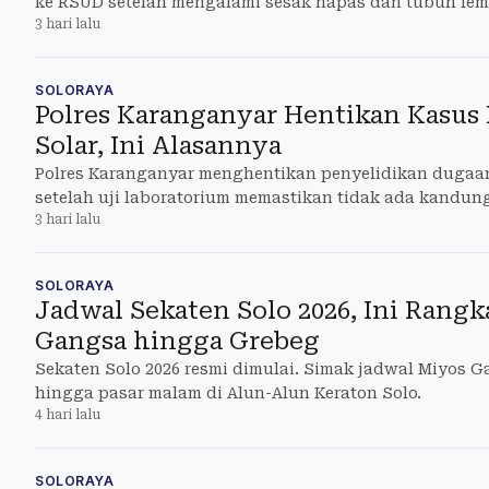
ke RSUD setelah mengalami sesak napas dan tubuh lem
3 hari lalu
SOLORAYA
Polres Karanganyar Hentikan Kasus
Solar, Ini Alasannya
Polres Karanganyar menghentikan penyelidikan dugaan
setelah uji laboratorium memastikan tidak ada kandu
3 hari lalu
tanah.
SOLORAYA
Jadwal Sekaten Solo 2026, Ini Rang
Gangsa hingga Grebeg
Sekaten Solo 2026 resmi dimulai. Simak jadwal Miyos 
hingga pasar malam di Alun-Alun Keraton Solo.
4 hari lalu
SOLORAYA