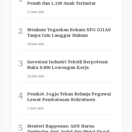
Penuh dan 1.100 Anak Terlantar
17 jam lalu
2
Menkum Tegaskan Rekam SPG GIIAS
Tanpa Izin Langgar Hukum
18 jam lalu
3
Investasi Industri Tekstil Berpotensi
Buka 9.800 Lowongan Kerja
22 jam lalu
4
Pemkot Jogja Tekan Belanja Pegawai
Lewat Pembatasan Rekrutmen
1 hari lalu
5
Menteri Bappenas: ASN Harus
Terhindar dari Judol dan Pinjol Ilegal