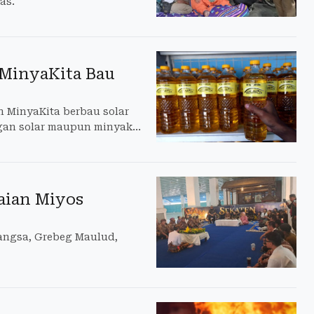
as.
 MinyaKita Bau
 MinyaKita berbau solar
ngan solar maupun minyak
kaian Miyos
Gangsa, Grebeg Maulud,