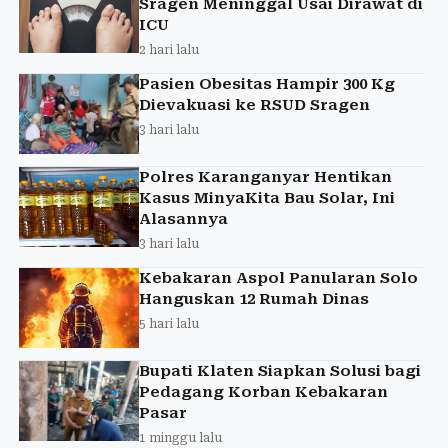
Sragen Meninggal Usai Dirawat di
ICU
2 hari lalu
Pasien Obesitas Hampir 300 Kg
Dievakuasi ke RSUD Sragen
3 hari lalu
Polres Karanganyar Hentikan
Kasus MinyaKita Bau Solar, Ini
Alasannya
3 hari lalu
Kebakaran Aspol Panularan Solo
Hanguskan 12 Rumah Dinas
5 hari lalu
Bupati Klaten Siapkan Solusi bagi
Pedagang Korban Kebakaran
Pasar
1 minggu lalu