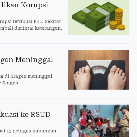
dikan Korupsi
psi retribusi PKL. Sekitar
embali dimintai keterangan.
ragen Meninggal
am di Sragen meninggal
P Sragen.
akuasi ke RSUD
uasi 15 petugas gabungan