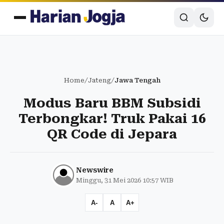
Home
/
Jateng
/
Jawa Tengah
Modus Baru BBM Subsidi
Terbongkar! Truk Pakai 16
QR Code di Jepara
Newswire
Minggu, 31 Mei 2026 10:57 WIB
A-
A
A+