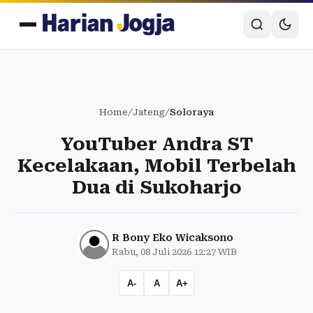
Home
/
Jateng
/
Soloraya
YouTuber Andra ST
Kecelakaan, Mobil Terbelah
Dua di Sukoharjo
R Bony Eko Wicaksono
Rabu, 08 Juli 2026 12:27 WIB
A-
A
A+