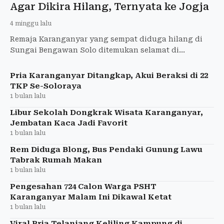
Agar Dikira Hilang, Ternyata ke Jogja
4 minggu lalu
Remaja Karanganyar yang sempat diduga hilang di
Sungai Bengawan Solo ditemukan selamat di
Yogyakarta usai sengaja meninggalkan HP dan
sandal.
Pria Karanganyar Ditangkap, Akui Beraksi di 22
TKP Se-Soloraya
1 bulan lalu
Libur Sekolah Dongkrak Wisata Karanganyar,
Jembatan Kaca Jadi Favorit
1 bulan lalu
Rem Diduga Blong, Bus Pendaki Gunung Lawu
Tabrak Rumah Makan
1 bulan lalu
Pengesahan 724 Calon Warga PSHT
Karanganyar Malam Ini Dikawal Ketat
1 bulan lalu
Viral Pria Telanjang Keliling Kampung di